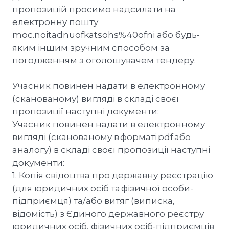
пропозицій просимо надсилати на
електронну пошту
moc.noitadnuofkatsohs%40ofni або будь-
яким іншим зручним способом за
погодженням з оголошувачем тендеру.
Учасник повинен надати в електронному
(сканованому) вигляді в складі своєї
пропозиції наступні документи:
Учасник повинен надати в електронному
вигляді (сканованому в форматі pdf або
аналогу) в складі своєї пропозиції наступні
документи:
1. Копія свідоцтва про державну реєстрацію
(для юридичних осіб та фізичної особи-
підприємця) та/або витяг (виписка,
відомість) з Єдиного державного реєстру
юридичних осіб, фізичних осіб-підприємців